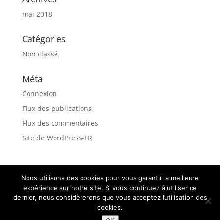
mai 2018
Catégories
Non classé
Méta
Connexion
Flux des publications
Flux des commentaires
Site de WordPress-FR
Nous utilisons des cookies pour vous garantir la meilleure
Mentions légales – Politique de confidentialité
expérience sur notre site. Si vous continuez à utiliser ce
dernier, nous considèrerons que vous acceptez l’utilisation des
cookies.
© 2018-2026
goticaardecana
- Jérôme Rolland -