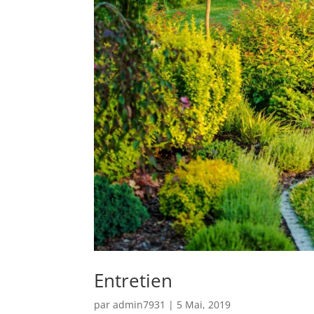
Entretien
par
admin7931
|
5 Mai, 2019